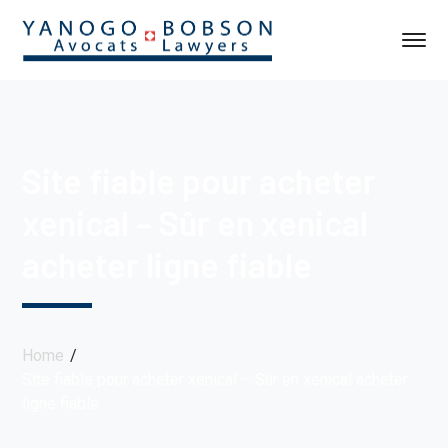
Site fiable pour acheter
xenical – Sûr en xenical
acheter ligne fiable
Home
Site fiable pour acheter xenical – Sûr en xenical acheter
ligne fiable