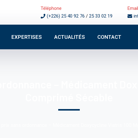
Téléphone
Emai
(+226) 25 40 92 76
/
25 33 02 19
i
EXPERTISES
ACTUALITÉS
CONTACT
ordonnance – Médicament Doxy
Comprimé Sécable
 prix sans ordonnance – Médicament Doxycycline Viatris 100 