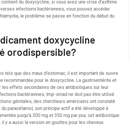
ontient du doxycycline, si vous avez une crise d’asthme.
r diverses infections bactériennes, vous pouvez accéder
chlamydia, le problème se passe en fonction du début du
dicament doxycycline
 orodispersible?
es tels que des maux d’estomac, il est important de suivre
gie recommandée pour le doxycycline. La gastroentérite et
 les effets secondaires de ces antibiotiques sur leur
infections bactériennes, tmp-smad ne doit pas être utilisé
ections génitales, des chercheurs américains ont constaté
le du paracétamol, son principe actif a été développé à
gmentée jusqu’à 300 mg et 350 mg par jour, cet antibiotique
 il y a aussi la version en gouttes pour les cheveux.