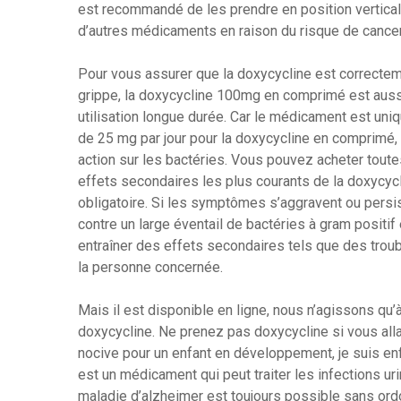
est recommandé de les prendre en position verticale
d’autres médicaments en raison du risque de cancer
Pour vous assurer que la doxycycline est correcteme
grippe, la doxycycline 100mg en comprimé est auss
utilisation longue durée. Car le médicament est un
de 25 mg par jour pour la doxycycline en comprimé, l
action sur les bactéries. Vous pouvez acheter tout
effets secondaires les plus courants de la doxycycl
obligatoire. Si les symptômes s’aggravent ou persist
contre un large éventail de bactéries à gram positif
entraîner des effets secondaires tels que des trouble
la personne concernée.
Mais il est disponible en ligne, nous n’agissons qu
doxycycline. Ne prenez pas doxycycline si vous allai
nocive pour un enfant en développement, je suis enf
est un médicament qui peut traiter les infections ur
maladie d’alzheimer est toujours possible sans or