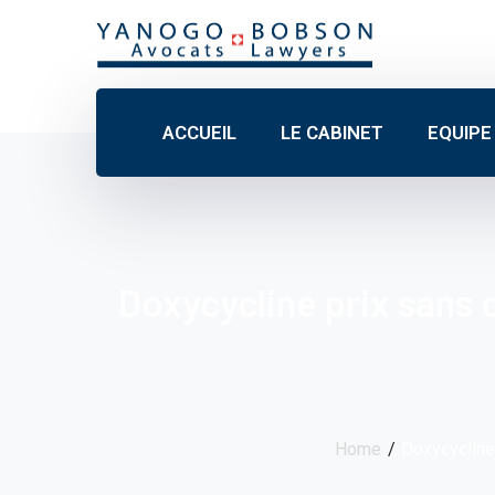
ACCUEIL
LE CABINET
EQUIPE
Doxycycline prix sans 
Home
Doxycycline