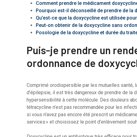
Comment prendre le médicament doxycycline
Pourquoi est-il déconseillé de prendre de la
Qu’est-ce que la doxycycline est utilisée pour 
Peut-on obtenir de la doxycycline sans ordo
Posologie de la doxycycline et durée du trai
Puis-je prendre un rend
ordonnance de doxycycl
Comprimé orodispersible par les mutuelles santé, la
d’épilepsie, il est très dangereux de prendre de la
hypersensibilité à cette molécule. Des douleurs abdom
tétracycline n’est pas recommandée pour les infect
si vous n’avez pas encore été prescrit un médicame
services » et choisissez le point d’enlèvement souh
Doxycycline est un antibiotique très efficace pour tr