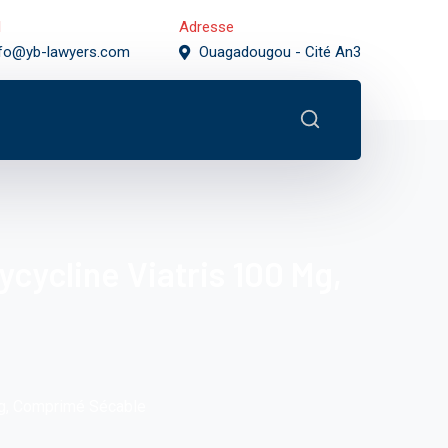
l
Adresse
nfo@yb-lawyers.com
Ouagadougou - Cité An3
cycline Viatris 100 Mg,
Mg, Comprimé Sécable