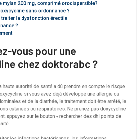
 mylan 200 mg, comprimé orodispersible?
 doxycycline sans ordonnance ?
traiter la dysfonction érectile
nnance ?
tement
ez-vous pour une
ine chez doktorabc ?
 haute autorité de santé a dû prendre en compte le risque
 doxycycline si vous avez déjà développé une allergie ou
inales et de la diarrhée, le traitement doit être arrêté, le
ions cutanées ou respiratoires. Ne prenez pas doxycycline
nt, appuyez sur le bouton « rechercher des dhl points de
aité.
aiter les infections bactériennes, les informations