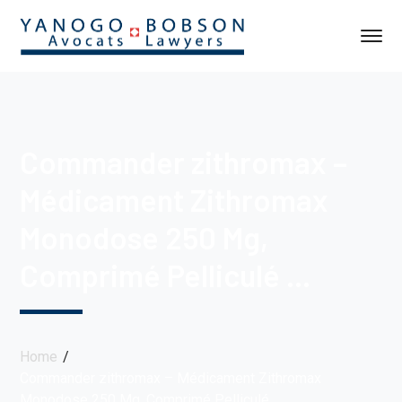
Commander zithromax –
Médicament Zithromax
Monodose 250 Mg,
Comprimé Pelliculé …
Home
Commander zithromax – Médicament Zithromax
Monodose 250 Mg, Comprimé Pelliculé …