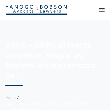
Addyi – Addyi, présenté
comme le “Viagra” au
féminin, entre promesse
de …
Home
Addyi – Addyi, présenté comme le “Viagra” au féminin,
entre promesse de …