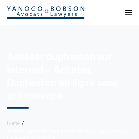
Acheter duphaston sur
internet – Achetez
Duphaston en ligne sans
ordonnance
Home
Acheter duphaston sur internet – Achetez Duphaston en
ligne sans ordonnance