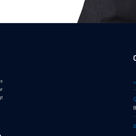
ts
ur
gt
B