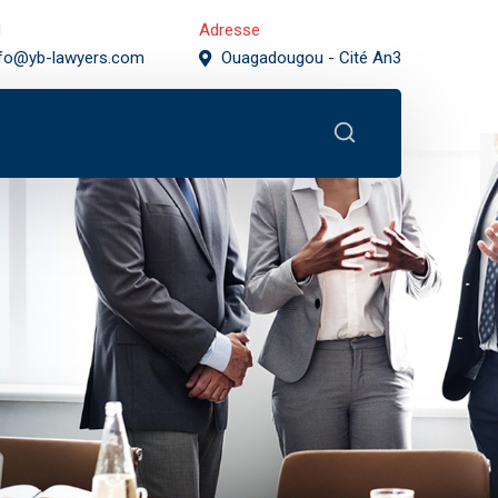
l
Adresse
nfo@yb-lawyers.com
Ouagadougou - Cité An3